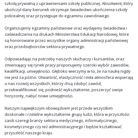
szkołą prywatną z uprawnieniami szkoły publicznej. Absolwent, który
ukończył dany kierunek otrzymuje świadectwo ukończenia szkoły
policealnej oraz przystępuje do egzaminu zawodowego.
Organizujemy egzaminy państwowe oraz wydajemy świadectwa i
zaświadczenia na drukach Ministerstwa Edukacji Narodowej, które
są honorowane przez wszystkie organy administracji państwowej
oraz przedsiębiorców sektora prywatnego.
Odpowiadając na potrzeby naszych słuchaczy i kursantów, oraz
zmieniający się rynek pracy proponujemy szeroki wybór zawodów,
kwalifikacji, umiejętności. Głęboko wierzymy w to, że na naukę nigdy
nie jest za późno. Otwartość, elastyczność i miła atmosfera wspierają
u nas rozwój wszystkich, którzy chcą zdobyć zawód,
przekwalifikować się, podnieść wykształcenie, poszerzyć swoje
horyzonty, nabyć nowe umiejętności.
Naszym największym obowiązkiem jest przede wszystkim
doskonałe i rzetelne wykształcenie grupy ludzi, która w przyszłości
zasili szeregi branży sektora medycznego, informatycznego,
kosmetycznego czy też administracyjnego i będzie kształtować
przyszłość naszego kraju.