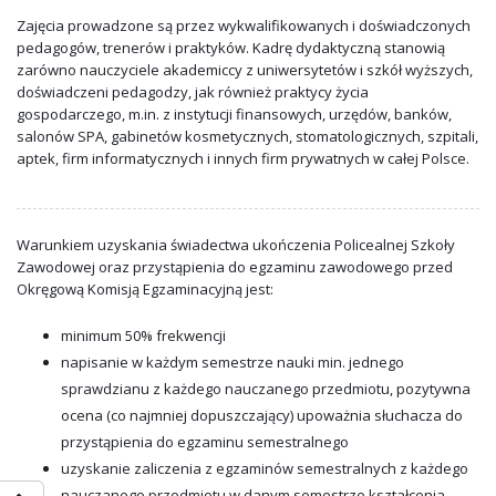
Zajęcia prowadzone są przez wykwalifikowanych i doświadczonych
pedagogów, trenerów i praktyków. Kadrę dydaktyczną stanowią
zarówno nauczyciele akademiccy z uniwersytetów i szkół wyższych,
doświadczeni pedagodzy, jak również praktycy życia
gospodarczego, m.in. z instytucji finansowych, urzędów, banków,
salonów SPA, gabinetów kosmetycznych, stomatologicznych, szpitali,
aptek, firm informatycznych i innych firm prywatnych w całej Polsce.
Warunkiem uzyskania świadectwa ukończenia Policealnej Szkoły
Zawodowej oraz przystąpienia do egzaminu zawodowego przed
Okręgową Komisją Egzaminacyjną jest:
minimum 50% frekwencji
napisanie w każdym semestrze nauki min. jednego
sprawdzianu z każdego nauczanego przedmiotu, pozytywna
ocena (co najmniej dopuszczający) upoważnia słuchacza do
przystąpienia do egzaminu semestralnego
uzyskanie zaliczenia z egzaminów semestralnych z każdego
nauczanego przedmiotu w danym semestrze kształcenia