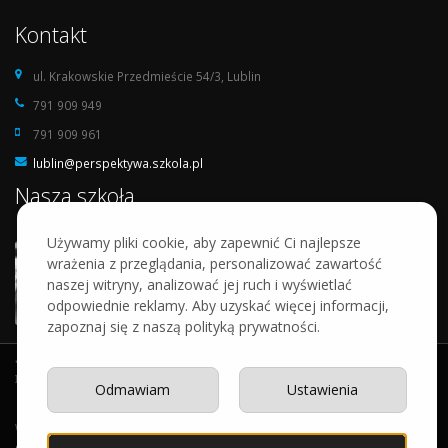
Kontakt
ul. Krakowskie Przedmieście 54/3, Lublin
791 909 949
791 909 961
lublin@perspektywa.szkola.pl
Nasza szkoła
Używamy pliki cookie, aby zapewnić Ci najlepsze
wrażenia z przeglądania, personalizować zawartość
naszej witryny, analizować jej ruch i wyświetlać
odpowiednie reklamy. Aby uzyskać więcej informacji,
zapoznaj się z naszą polityką prywatności.
Odmawiam
Ustawienia
Wykonanie:
artdot.pl
© Copyright Perspektywa.
Mapa strony
.
Polityka
Cookies
.