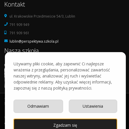
Kontakt
ul. Krakowskie Przedmieście 54/3, Lublin
791 909 949
791 909 961
lublin@perspektywa.szkola.pl
Nasza szkoła
Używamy pliki cookie, aby zapewnić Ci najlepsze
wrażenia z przeglądania, personalizować zawartość
naszej witryny, analizować jej ruch i wyświetlać
odpowiednie reklamy. Aby uzyskać więcej informacji,
zapoznaj się z naszą polityką prywatności.
Odmawiam
Ustawienia
Wykonanie:
artdot.pl
© Copyright Perspektywa.
Mapa strony
.
Polityka
Cookies
.
Zgadzam się