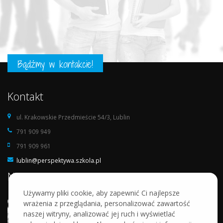
Bądźmy w kontakcie!
Kontakt
ul. Krakowskie Przedmieście 54/3, Lublin
791 909 949
791 909 961
lublin@perspektywa.szkola.pl
Nasza szkoła
Używamy pliki cookie, aby zapewnić Ci najlepsze
wrażenia z przeglądania, personalizować zawartość
naszej witryny, analizować jej ruch i wyświetlać