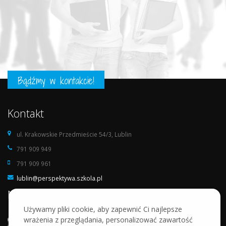
Bądźmy w kontakcie!
Kontakt
ul. Krakowskie Przedmieście 54/3, Lublin
791 909 949
791 909 961
lublin@perspektywa.szkola.pl
Nasza szkoła
Używamy pliki cookie, aby zapewnić Ci najlepsze
wrażenia z przeglądania, personalizować zawartość