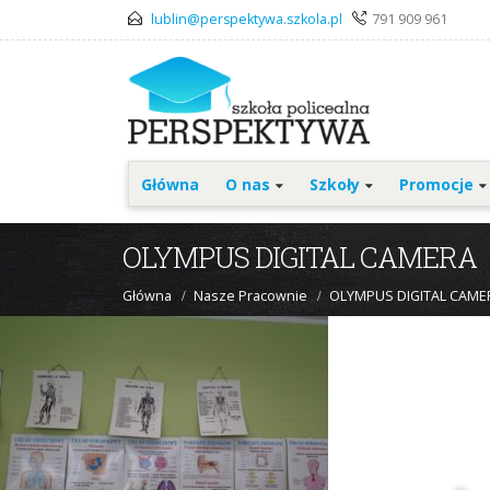
lublin@perspektywa.szkola.pl
791 909 961
Główna
O nas
Szkoły
Promocje
OLYMPUS DIGITAL CAMERA
Główna
Nasze Pracownie
OLYMPUS DIGITAL CAME