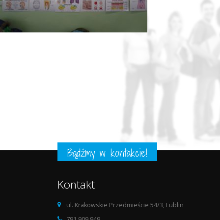
Bądźmy w kontakcie!
Kontakt
ul. Krakowskie Przedmieście 54/3, Lublin
791 909 949