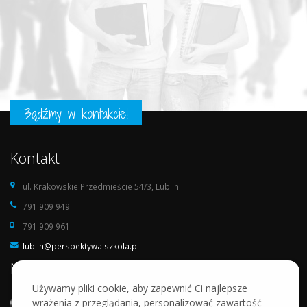
Bądźmy w kontakcie!
Kontakt
ul. Krakowskie Przedmieście 54/3, Lublin
791 909 949
791 909 961
lublin@perspektywa.szkola.pl
Nasza szkoła
Używamy pliki cookie, aby zapewnić Ci najlepsze
wrażenia z przeglądania, personalizować zawartość