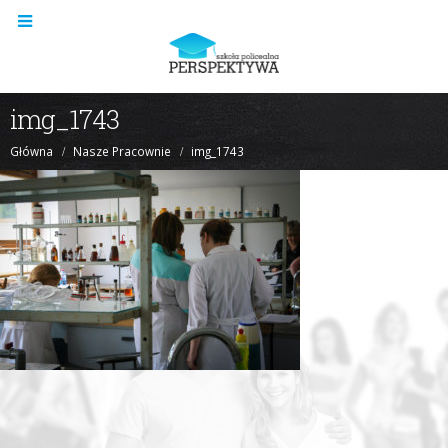
img_1743
Główna
Nasze Pracownie
img_1743