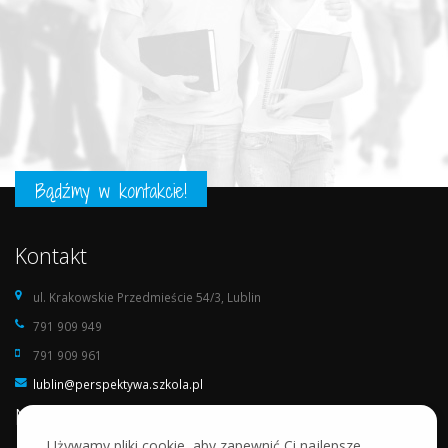
Bądźmy w kontakcie!
Kontakt
ul. Krakowskie Przedmieście 54/3, Lublin
791 909 949
791 909 961
lublin@perspektywa.szkola.pl
Nasza szkoła
Używamy pliki cookie, aby zapewnić Ci najlepsze