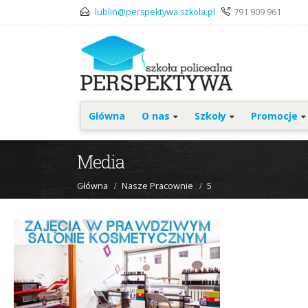
lublin@perspektywa.szkola.pl
791 909 961
Główna
O nas
Szkoły
Promocje
Media
Główna
Nasze Pracownie
5