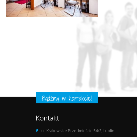
Bądźmy w kontakcie!
Kontakt
ul. Krakowskie Przedmieście 54/3, Lublin