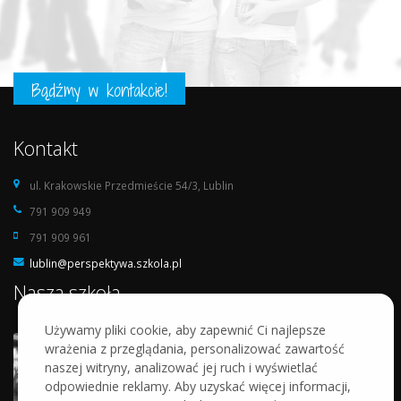
Bądźmy w kontakcie!
Kontakt
ul. Krakowskie Przedmieście 54/3, Lublin
791 909 949
791 909 961
lublin@perspektywa.szkola.pl
Nasza szkoła
Używamy pliki cookie, aby zapewnić Ci najlepsze
wrażenia z przeglądania, personalizować zawartość
naszej witryny, analizować jej ruch i wyświetlać
odpowiednie reklamy. Aby uzyskać więcej informacji,