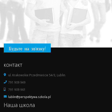
Будьте на зв'язку!
контакт
ul. Krakowskie Przedmieście 54/3, Lublin
791 909 949
791 909 961
lublin@perspektywa.szkola.pl
Наша школа