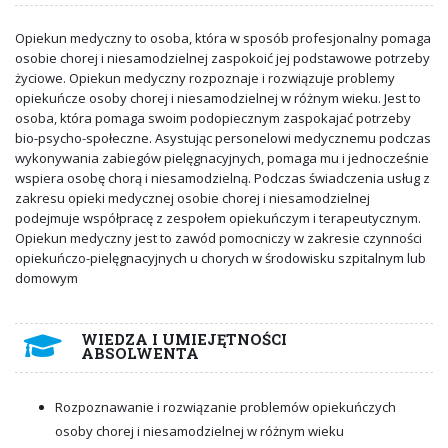
Opiekun medyczny to osoba, która w sposób profesjonalny pomaga
osobie chorej i niesamodzielnej zaspokoić jej podstawowe potrzeby
życiowe. Opiekun medyczny rozpoznaje i rozwiązuje problemy
opiekuńcze osoby chorej i niesamodzielnej w różnym wieku. Jest to
osoba, która pomaga swoim podopiecznym zaspokajać potrzeby
bio-psycho-społeczne. Asystując personelowi medycznemu podczas
wykonywania zabiegów pielęgnacyjnych, pomaga mu i jednocześnie
wspiera osobę chorą i niesamodzielną. Podczas świadczenia usług z
zakresu opieki medycznej osobie chorej i niesamodzielnej
podejmuje współpracę z zespołem opiekuńczym i terapeutycznym.
Opiekun medyczny jest to zawód pomocniczy w zakresie czynności
opiekuńczo-pielęgnacyjnych u chorych w środowisku szpitalnym lub
domowym
WIEDZA I UMIEJĘTNOŚCI
ABSOLWENTA
Rozpoznawanie i rozwiązanie problemów opiekuńczych
osoby chorej i niesamodzielnej w różnym wieku