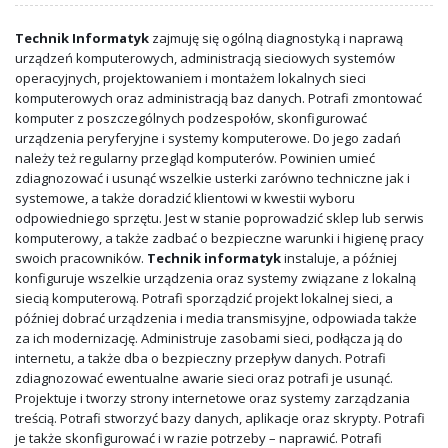
Technik Informatyk
zajmuję się ogólną diagnostyką i naprawą
urządzeń komputerowych, administracją sieciowych systemów
operacyjnych, projektowaniem i montażem lokalnych sieci
komputerowych oraz administracją baz danych. Potrafi zmontować
komputer z poszczególnych podzespołów, skonfigurować
urządzenia peryferyjne i systemy komputerowe. Do jego zadań
należy też regularny przegląd komputerów. Powinien umieć
zdiagnozować i usunąć wszelkie usterki zarówno techniczne jak i
systemowe, a także doradzić klientowi w kwestii wyboru
odpowiedniego sprzętu. Jest w stanie poprowadzić sklep lub serwis
komputerowy, a także zadbać o bezpieczne warunki i higienę pracy
swoich pracowników.
Technik informatyk
instaluje, a później
konfiguruje wszelkie urządzenia oraz systemy związane z lokalną
siecią komputerową. Potrafi sporządzić projekt lokalnej sieci, a
później dobrać urządzenia i media transmisyjne, odpowiada także
za ich modernizację. Administruje zasobami sieci, podłącza ją do
internetu, a także dba o bezpieczny przepływ danych. Potrafi
zdiagnozować ewentualne awarie sieci oraz potrafi je usunąć.
Projektuje i tworzy strony internetowe oraz systemy zarządzania
treścią. Potrafi stworzyć bazy danych, aplikacje oraz skrypty. Potrafi
je także skonfigurować i w razie potrzeby – naprawić. Potrafi