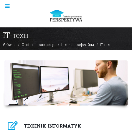
ІТ-техн
Główna
Освітня пропозиція
Школа професійна
ІТ-техн
TECHNIK INFORMATYK